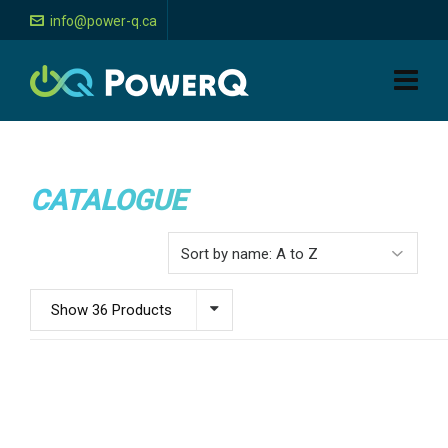
info@power-q.ca
CATALOGUE
Show 36 Products