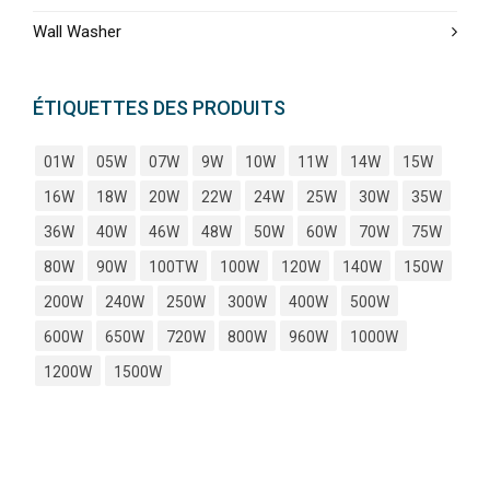
Wall Washer
ÉTIQUETTES DES PRODUITS
01W
05W
07W
9W
10W
11W
14W
15W
16W
18W
20W
22W
24W
25W
30W
35W
36W
40W
46W
48W
50W
60W
70W
75W
80W
90W
100TW
100W
120W
140W
150W
200W
240W
250W
300W
400W
500W
600W
650W
720W
800W
960W
1000W
1200W
1500W