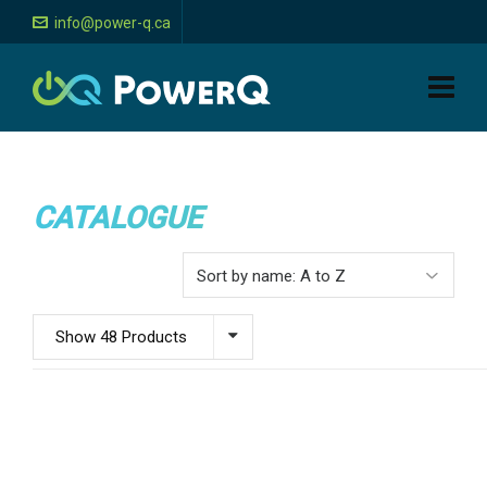
info@power-q.ca
CATALOGUE
Show 48 Products