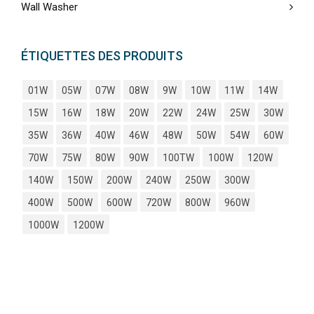
Wall Washer
ÉTIQUETTES DES PRODUITS
01W
05W
07W
08W
9W
10W
11W
14W
15W
16W
18W
20W
22W
24W
25W
30W
35W
36W
40W
46W
48W
50W
54W
60W
70W
75W
80W
90W
100TW
100W
120W
140W
150W
200W
240W
250W
300W
400W
500W
600W
720W
800W
960W
1000W
1200W