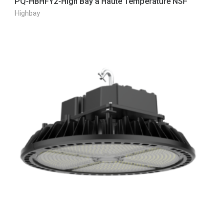
PQ-HBHFY2-High Bay à Haute Température NSF
Highbay