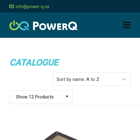
info@power-q.ca
CATALOGUE
Show 12 Products