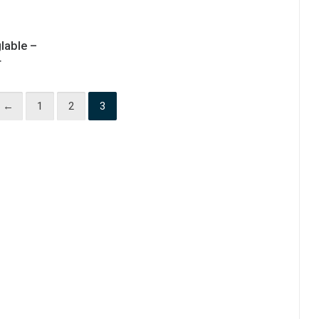
lable –
4
←
1
2
3