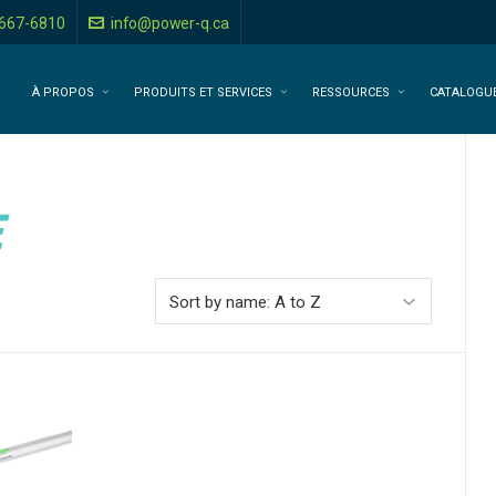
-667-6810
info@power-q.ca
À PROPOS
PRODUITS ET SERVICES
RESSOURCES
CATALOGU