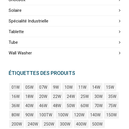
Solaire
Spécialité Industrielle
Tablette
Tube
Wall Washer
ÉTIQUETTES DES PRODUITS
01W
05W
07W
9W
10W
11W
14W
15W
16W
18W
20W
22W
24W
25W
30W
35W
36W
40W
46W
48W
50W
60W
70W
75W
80W
90W
100TW
100W
120W
140W
150W
200W
240W
250W
300W
400W
500W