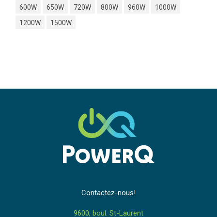
600W
650W
720W
800W
960W
1000W
1200W
1500W
Contactez-nous!
9600, boul. St-Laurent