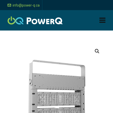
info@power-q.ca