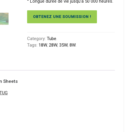
° Longue durée de vie jusqu’à 50 000 heures.
OBTENEZ UNE SOUMISSION !
Category:
Tube
.
Tags:
18W
,
28W
,
35W
,
8W
.
on Sheets
-TUG