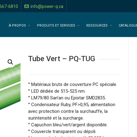
-667-6810
info@power-q.ca
À PROPOS
PRODUITS ET SERVICES
RESSOURCES
CATALOGU
Tube Vert – PQ-TUG
° Matériaux bruts de couverture PC spéciale.
° LED dédiée de 515-525 nm.
° LM79/80 San’an ou Epistar SMD2835.
° Condensateur Ruby, PF>0,95, alimentation
avec protection contre la surchauffe, la
surintensité et la surcharge.
° Capuchon bleu/vert/argent disponible.
° Couvercle transparent ou dépoli.