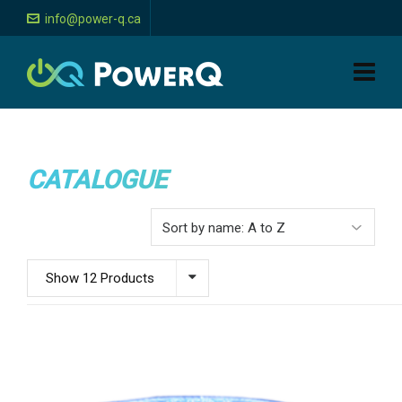
info@power-q.ca
CATALOGUE
Show 12 Products