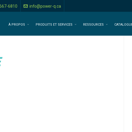
-667-6810
info@power-q.ca
À PROPOS
PRODUITS ET SERVICES
RESSOURCES
CATALOGU