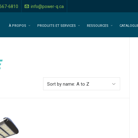
-667-6810
info@power-q.ca
À PROPOS
PRODUITS ET SERVICES
RESSOURCES
CATALOGU