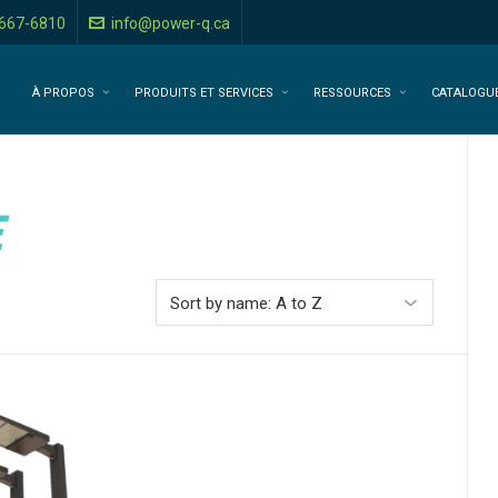
-667-6810
info@power-q.ca
À PROPOS
PRODUITS ET SERVICES
RESSOURCES
CATALOGU