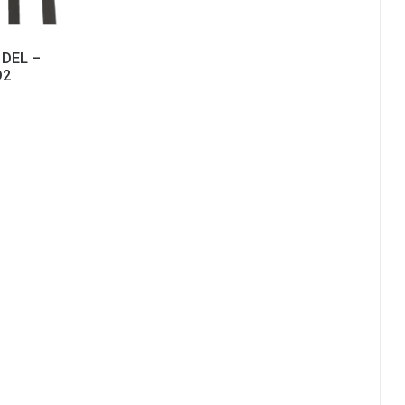
 DEL –
D2