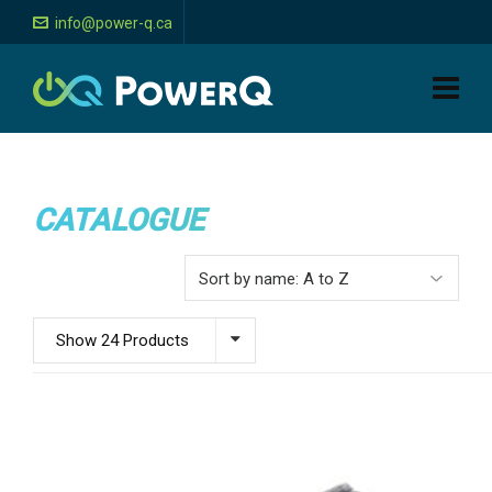
info@power-q.ca
CATALOGUE
Show 24 Products