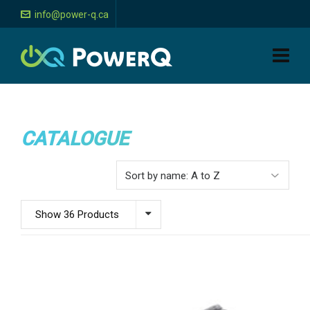
info@power-q.ca
CATALOGUE
Show 36 Products