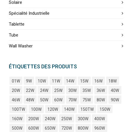
Solaire
Spécialité Industrielle
Tablette
Tube
Wall Washer
ÉTIQUETTES DES PRODUITS
01W
9W
10W
11W
14W
15W
16W
18W
20W
22W
24W
25W
30W
35W
36W
40W
46W
48W
50W
60W
70W
75W
80W
90W
100TW
100W
120W
140W
150TW
150W
160W
200W
240W
250W
300W
400W
500W
600W
650W
720W
800W
960W