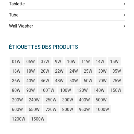
Tablette
Tube
Wall Washer
ÉTIQUETTES DES PRODUITS
01W
05W
07W
9W
10W
11W
14W
15W
16W
18W
20W
22W
24W
25W
30W
35W
36W
40W
46W
48W
50W
60W
70W
75W
80W
90W
100TW
100W
120W
140W
150W
200W
240W
250W
300W
400W
500W
600W
650W
720W
800W
960W
1000W
1200W
1500W