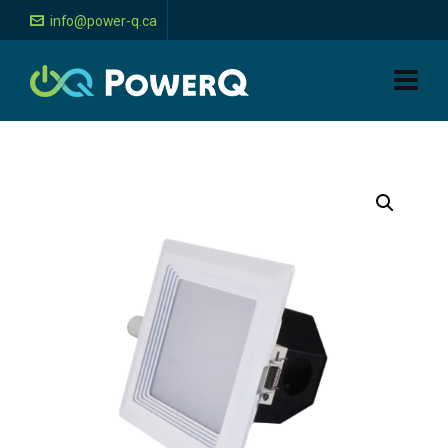
info@power-q.ca