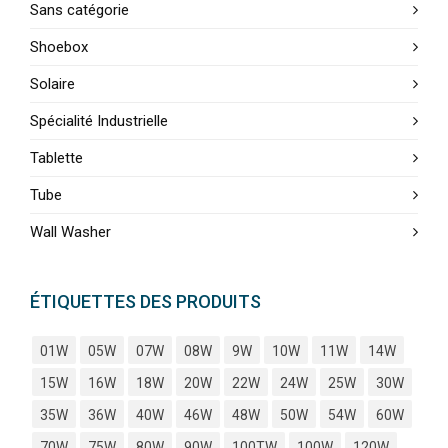
Sans catégorie
Shoebox
Solaire
Spécialité Industrielle
Tablette
Tube
Wall Washer
ÉTIQUETTES DES PRODUITS
01W
05W
07W
08W
9W
10W
11W
14W
15W
16W
18W
20W
22W
24W
25W
30W
35W
36W
40W
46W
48W
50W
54W
60W
70W
75W
80W
90W
100TW
100W
120W