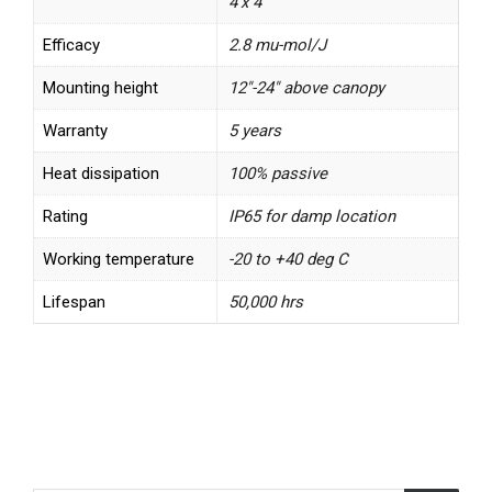
4'x 4
Efficacy
2.8 mu-mol/J
Mounting height
12"-24" above canopy
Warranty
5 years
Heat dissipation
100% passive
Rating
IP65 for damp location
Working temperature
-20 to +40 deg C
Lifespan
50,000 hrs