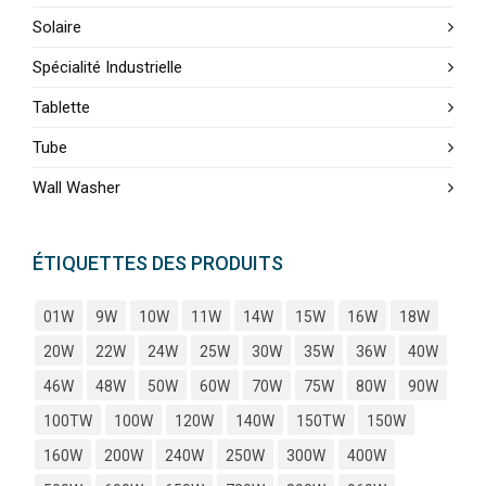
Solaire
Spécialité Industrielle
Tablette
Tube
Wall Washer
ÉTIQUETTES DES PRODUITS
01W
9W
10W
11W
14W
15W
16W
18W
20W
22W
24W
25W
30W
35W
36W
40W
46W
48W
50W
60W
70W
75W
80W
90W
100TW
100W
120W
140W
150TW
150W
160W
200W
240W
250W
300W
400W