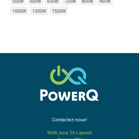
500W
600W
650W
720W
800W
960W
1000W
1200W
1500W
Contactez-nous!
9600, boul. St-Laurent