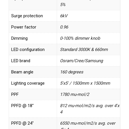
5%
Surge protection
6kV
Power factor
0.96
Dimming
0-100% dimmer knob
LED configuration
Standard 3000K & 660nm
LED brand
Osram/Cree/Samsung
Beam angle
160 degrees
Lighting coverage
5'x5' / 1500mm x 1500mm
PPF
1780 mu-mol/2
PPFD @ 18"
812 mu-mol/m2/s avg. over 4'x
4
PPFD @ 24"
6550 mu-mol/m2/s avg. over