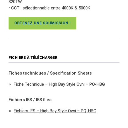
320TW
• CCT : sélectionnable entre 4000K & 5000K
OBTENEZ UNE SOUMISSION !
FICHIERS À TÉLÉCHARGER
Fiches techniques / Specification Sheets
Fiche Technique – High Bay Style Ovni – PQ-HBG
Fichiers IES / IES files
Fichiers IES – High Bay Style Ovni – PQ-HBG