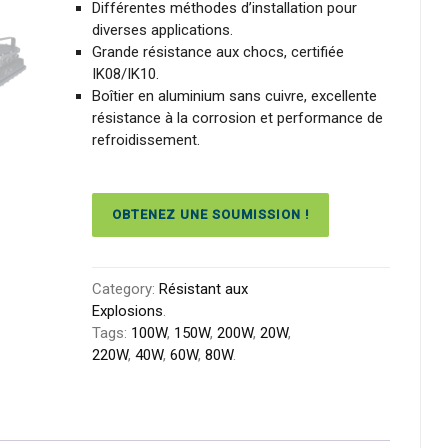
Différentes méthodes d’installation pour
diverses applications.
Grande résistance aux chocs, certifiée
IK08/IK10.
Boîtier en aluminium sans cuivre, excellente
résistance à la corrosion et performance de
refroidissement.
OBTENEZ UNE SOUMISSION !
Category:
Résistant aux
Explosions
.
Tags:
100W
,
150W
,
200W
,
20W
,
220W
,
40W
,
60W
,
80W
.