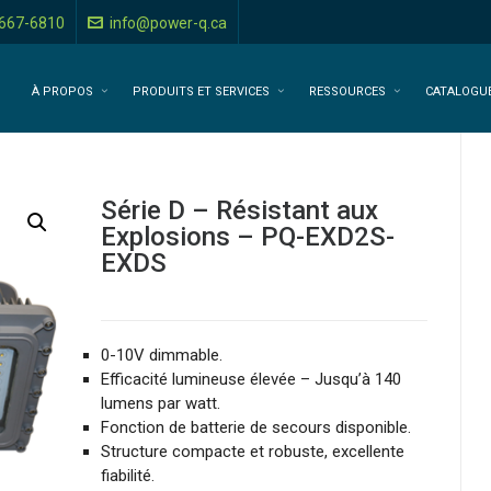
-667-6810
info@power-q.ca
À PROPOS
PRODUITS ET SERVICES
RESSOURCES
CATALOGU
Série D – Résistant aux
Explosions – PQ-EXD2S-
EXDS
0-10V dimmable.
Efficacité lumineuse élevée – Jusqu’à 140
lumens par watt.
Fonction de batterie de secours disponible.
Structure compacte et robuste, excellente
fiabilité.