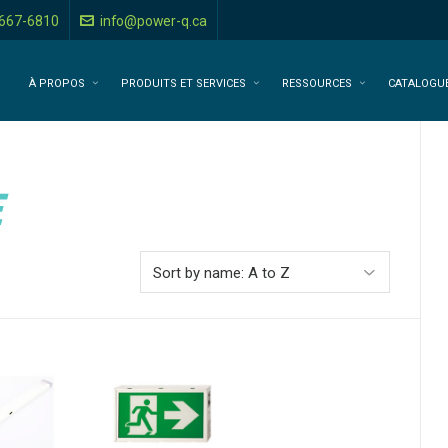
-667-6810
info@power-q.ca
À PROPOS
PRODUITS ET SERVICES
RESSOURCES
CATALOGU