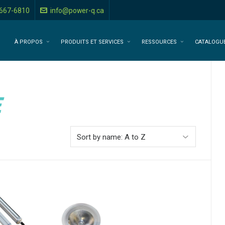
-667-6810
info@power-q.ca
À PROPOS
PRODUITS ET SERVICES
RESSOURCES
CATALOGU