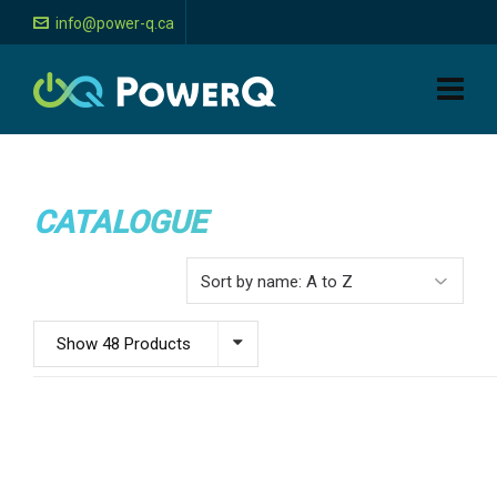
info@power-q.ca
CATALOGUE
Show 48 Products