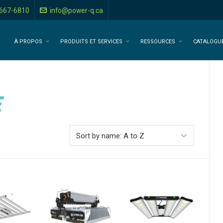
-667-6810
info@power-q.ca
À PROPOS
PRODUITS ET SERVICES
RESSOURCES
CATALOGU