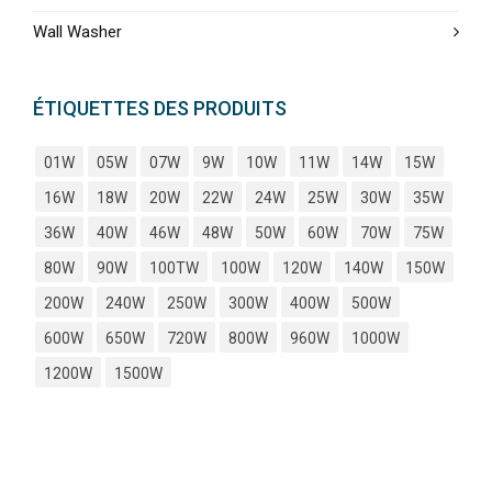
Wall Washer
ÉTIQUETTES DES PRODUITS
01W
05W
07W
9W
10W
11W
14W
15W
16W
18W
20W
22W
24W
25W
30W
35W
36W
40W
46W
48W
50W
60W
70W
75W
80W
90W
100TW
100W
120W
140W
150W
200W
240W
250W
300W
400W
500W
600W
650W
720W
800W
960W
1000W
1200W
1500W