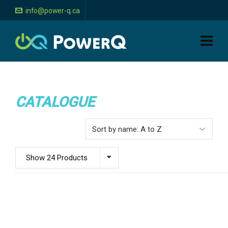
info@power-q.ca
CATALOGUE
Show 24 Products