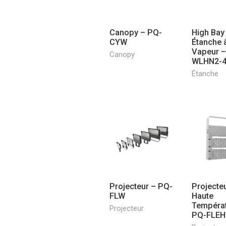
Canopy – PQ-
High Bay 
CYW
Étanche à
Vapeur –
Canopy
WLHN2-
Étanche
Projecteur – PQ-
Projecte
FLW
Haute
Températ
Projecteur
PQ-FLEH