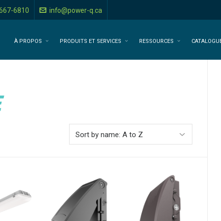
-667-6810
info@power-q.ca
À PROPOS
PRODUITS ET SERVICES
RESSOURCES
CATALOGU